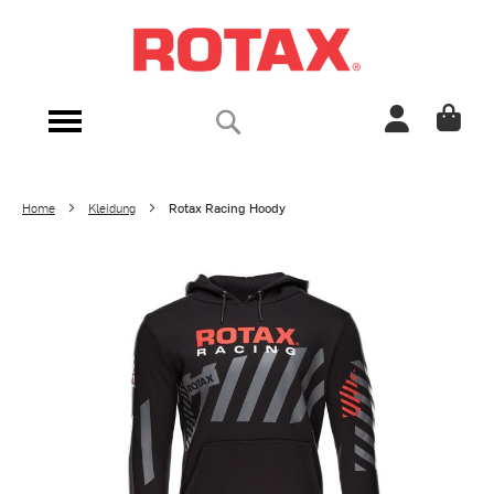
Direkt
zum
Inhalt
Suche
Navigation
umschalten
Home
Kleidung
Rotax Racing Hoody
Zum
Ende
der
Bildergalerie
springen