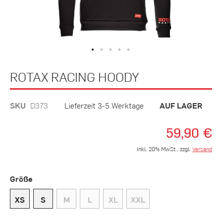
Zum
ROTAX RACING HOODY
Anfang
der
Bildergalerie
SKU
D373
Lieferzeit 3-5 Werktage
AUF LAGER
springen
59,90 €
Inkl. 20% MwSt., zzgl.
Versand
Größe
XS
S
M
L
XL
XXL