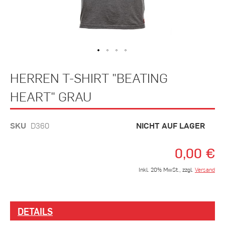
Zum
HERREN T-SHIRT "BEATING
Anfang
der
HEART" GRAU
Bildergalerie
springen
SKU
D360
NICHT AUF LAGER
0,00 €
Inkl. 20% MwSt., zzgl.
Versand
DETAILS