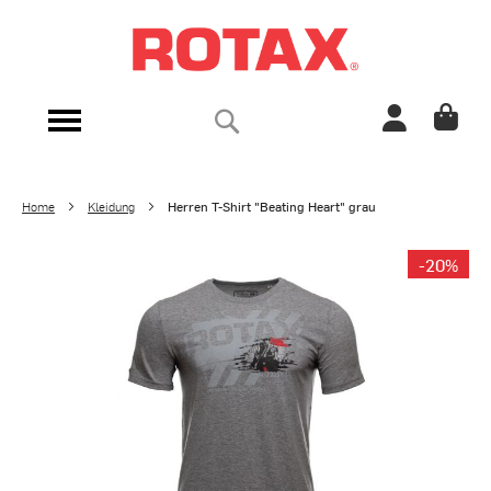
Direkt
zum
Inhalt
Suche
Navigation
umschalten
Home
Kleidung
Herren T-Shirt "Beating Heart" grau
Zum
-20%
Ende
der
Bildergalerie
springen