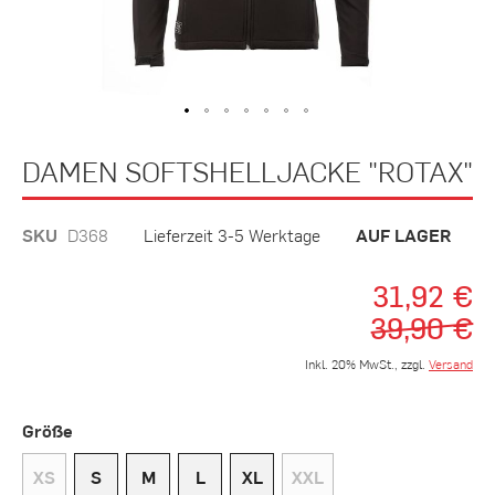
Zum
DAMEN SOFTSHELLJACKE "ROTAX"
Anfang
der
Bildergalerie
SKU
D368
Lieferzeit 3-5 Werktage
AUF LAGER
springen
31,92 €
39,90 €
Inkl. 20% MwSt., zzgl.
Versand
Größe
XS
S
M
L
XL
XXL