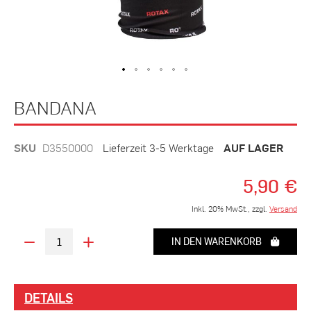
Zum
BANDANA
Anfang
der
Bildergalerie
SKU
D3550000
Lieferzeit 3-5 Werktage
AUF LAGER
springen
5,90 €
Inkl. 20% MwSt., zzgl.
Versand
IN DEN WARENKORB
DETAILS